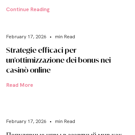
Continue Reading
February 17, 2026
•
min Read
Strategie efficaci per
un'ottimizzazione dei bonus nei
casinò online
Read More
February 17, 2026
•
min Read
Популярные игры в азартный мир как