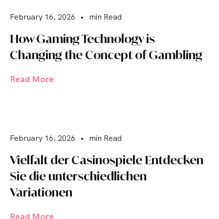
February 16, 2026
•
min Read
How Gaming Technology is
Changing the Concept of Gambling
Read More
February 16, 2026
•
min Read
Vielfalt der Casinospiele Entdecken
Sie die unterschiedlichen
Variationen
Read More