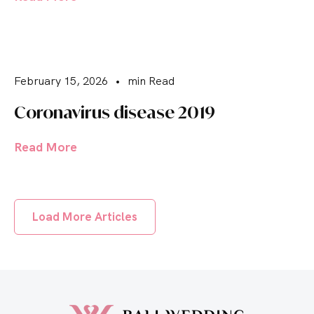
February 15, 2026
•
min Read
Coronavirus disease 2019
Read More
Load More Articles