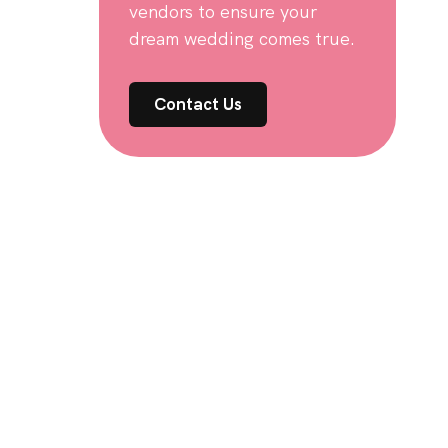
vendors to ensure your
dream wedding comes true.
Contact Us