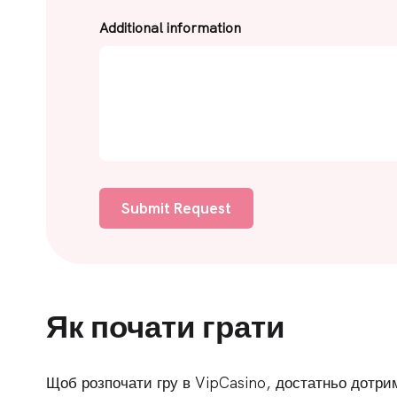
Additional information
Як почати грати
Щоб розпочати гру в VipCasino, достатньо дотрим