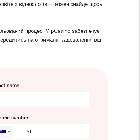
новітніх відеослотів — кожен знайде щось
ольований процес. VipCasino забезпечує
середитись на отриманні задоволення від
ast name
hone number
A