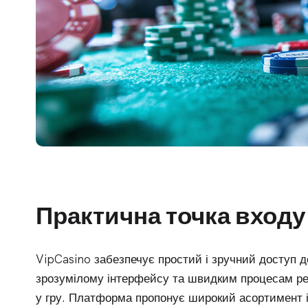
Практична точка входу
VipCasino забезпечує простий і зручний доступ до
зрозумілому інтерфейсу та швидким процесам реє
у гру. Платформа пропонує широкий асортимент іг