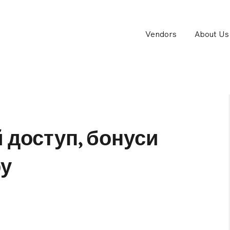
Vendors
About Us
й доступ, бонуси
ру