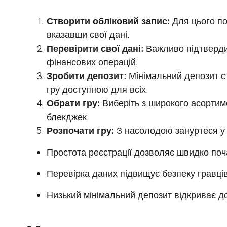
Створити обліковий запис:
Для цього по
вказавши свої дані.
Перевірити свої дані:
Важливо підтверди
фінансових операцій.
Зробити депозит:
Мінімальний депозит с
гру доступною для всіх.
Обрати гру:
Виберіть з широкого асортиме
блекджек.
Розпочати гру:
З насолодою зануртеся у 
Простота реєстрації дозволяє швидко поча
Перевірка даних підвищує безпеку гравців
Низький мінімальний депозит відкриває до