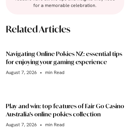
for a memorable celebration.
Related Articles
Navigating Online Pokies NZ: essential tips
for enjoying your gaming experience
August 7, 2026
•
min Read
Play and win: top features of Fair Go Casino
Australia’s online pokies collection
August 7, 2026
•
min Read