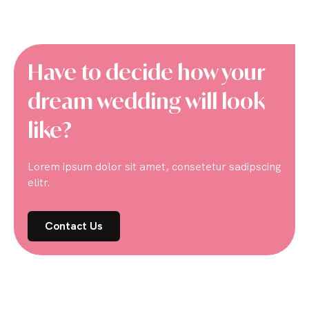
Have to decide how your
dream wedding will look
like?
Lorem ipsum dolor sit amet, consetetur sadipscing
elitr.
Contact Us