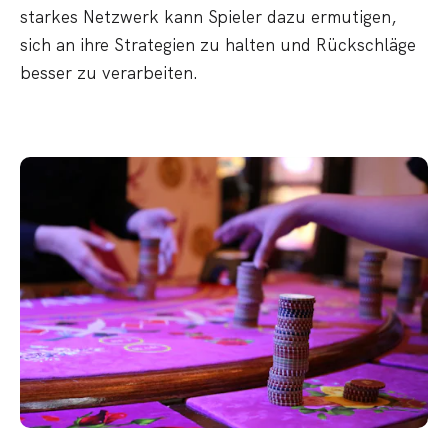
starkes Netzwerk kann Spieler dazu ermutigen,
sich an ihre Strategien zu halten und Rückschläge
besser zu verarbeiten.