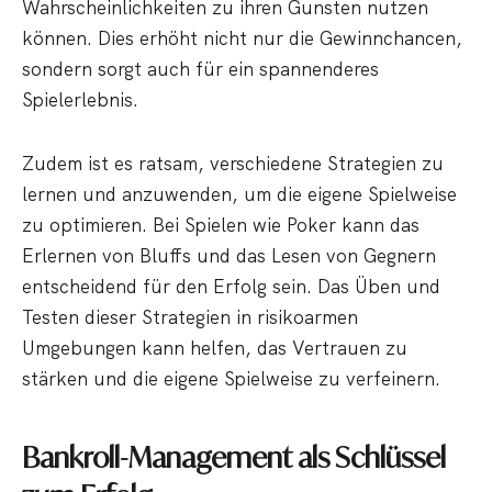
Wahrscheinlichkeiten zu ihren Gunsten nutzen
können. Dies erhöht nicht nur die Gewinnchancen,
sondern sorgt auch für ein spannenderes
Spielerlebnis.
Zudem ist es ratsam, verschiedene Strategien zu
lernen und anzuwenden, um die eigene Spielweise
zu optimieren. Bei Spielen wie Poker kann das
Erlernen von Bluffs und das Lesen von Gegnern
entscheidend für den Erfolg sein. Das Üben und
Testen dieser Strategien in risikoarmen
Umgebungen kann helfen, das Vertrauen zu
stärken und die eigene Spielweise zu verfeinern.
Bankroll-Management als Schlüssel