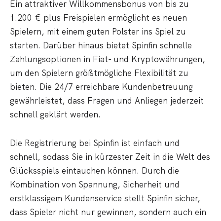
Ein attraktiver Willkommensbonus von bis zu
1.200 € plus Freispielen ermöglicht es neuen
Spielern, mit einem guten Polster ins Spiel zu
starten. Darüber hinaus bietet Spinfin schnelle
Zahlungsoptionen in Fiat- und Kryptowährungen,
um den Spielern größtmögliche Flexibilität zu
bieten. Die 24/7 erreichbare Kundenbetreuung
gewährleistet, dass Fragen und Anliegen jederzeit
schnell geklärt werden.
Die Registrierung bei Spinfin ist einfach und
schnell, sodass Sie in kürzester Zeit in die Welt des
Glücksspiels eintauchen können. Durch die
Kombination von Spannung, Sicherheit und
erstklassigem Kundenservice stellt Spinfin sicher,
dass Spieler nicht nur gewinnen, sondern auch ein