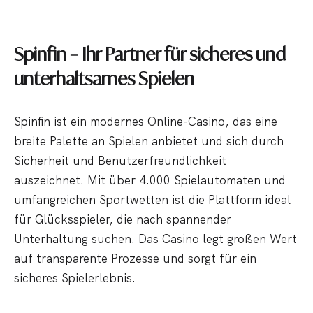
Spinfin – Ihr Partner für sicheres und
unterhaltsames Spielen
Spinfin ist ein modernes Online-Casino, das eine
breite Palette an Spielen anbietet und sich durch
Sicherheit und Benutzerfreundlichkeit
auszeichnet. Mit über 4.000 Spielautomaten und
umfangreichen Sportwetten ist die Plattform ideal
für Glücksspieler, die nach spannender
Unterhaltung suchen. Das Casino legt großen Wert
auf transparente Prozesse und sorgt für ein
sicheres Spielerlebnis.