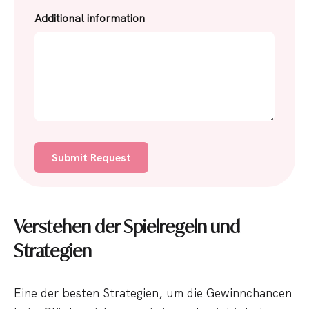
u
s
Additional information
t
r
a
l
i
a
+
6
1
Verstehen der Spielregeln und
Strategien
Eine der besten Strategien, um die Gewinnchancen