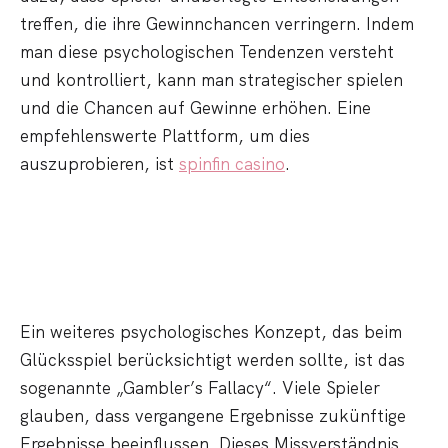
treffen, die ihre Gewinnchancen verringern. Indem
man diese psychologischen Tendenzen versteht
und kontrolliert, kann man strategischer spielen
und die Chancen auf Gewinne erhöhen. Eine
empfehlenswerte Plattform, um dies
auszuprobieren, ist
spinfin casino
.
Ein weiteres psychologisches Konzept, das beim
Glücksspiel berücksichtigt werden sollte, ist das
sogenannte „Gambler’s Fallacy“. Viele Spieler
glauben, dass vergangene Ergebnisse zukünftige
Ergebnisse beeinflussen. Dieses Missverständnis