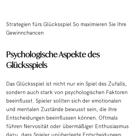
Strategien fürs Glücksspiel So maximieren Sie Ihre
Gewinnchancen
Psychologische Aspekte des
Glücksspiels
Das Glücksspiel ist nicht nur ein Spiel des Zufalls,
sondern auch stark von psychologischen Faktoren
beeinflusst. Spieler sollten sich der emotionalen
und mentalen Zustände bewusst sein, die ihre
Entscheidungen beeinflussen können. Oftmals
führen Nervosität oder übermäßiger Enthusiasmus
dazu, dass Spieler unüberlegte Entscheidungen