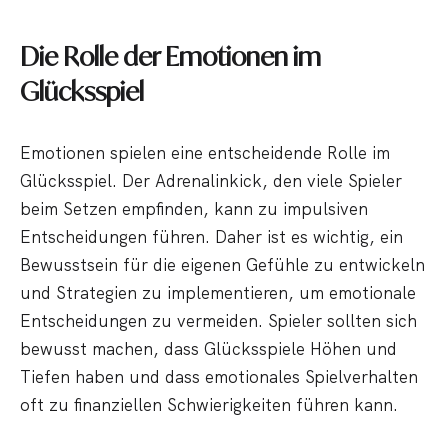
Die Rolle der Emotionen im
Glücksspiel
Emotionen spielen eine entscheidende Rolle im
Glücksspiel. Der Adrenalinkick, den viele Spieler
beim Setzen empfinden, kann zu impulsiven
Entscheidungen führen. Daher ist es wichtig, ein
Bewusstsein für die eigenen Gefühle zu entwickeln
und Strategien zu implementieren, um emotionale
Entscheidungen zu vermeiden. Spieler sollten sich
bewusst machen, dass Glücksspiele Höhen und
Tiefen haben und dass emotionales Spielverhalten
oft zu finanziellen Schwierigkeiten führen kann.