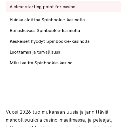
A clear starting point for casino
Kuinka aloittaa Spinbookie-kasinolla
Bonuskuvaus Spinbookie-kasinolla
Keskeiset hyödyt Spinbookie-kasinolla
Luottamus ja turvallisuus
Miksi valita Spinbookie-kasino
Vuosi 2026 tuo mukanaan uusia ja jännittäviä
mahdollisuuksia casino-maailmassa, ja pelaajat,