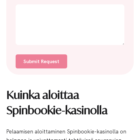
t
r
a
l
i
a
+
6
1
Kuinka aloittaa
Spinbookie-kasinolla
Pelaamisen aloittaminen Spinbookie-kasinolla on