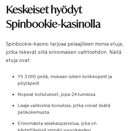
Keskeiset hyödyt
Spinbookie-kasinolla
Spinbookie-kasino tarjoaa pelaajilleen monia etuja,
jotka tekevät siitä erinomaisen vaihtoehdon. Näitä
etuja ovat:
Yli 3 000 peliä, mukaan lukien kolikkopelit ja
pöytäpelit
Nopeat kotiutukset, jopa 24 tunnissa
Laaja valikoima bonuksia, jotka voivat lisätä
pelikokemusta
Erinomaista asiakaspalvelua, joka on
käytettävissä ympäri vuorokauden