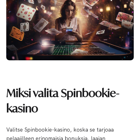
Miksi valita Spinbookie-
kasino
Valitse Spinbookie-kasino, koska se tarjoaa
pelaajilleen erinomaisia bonuksia, laajan