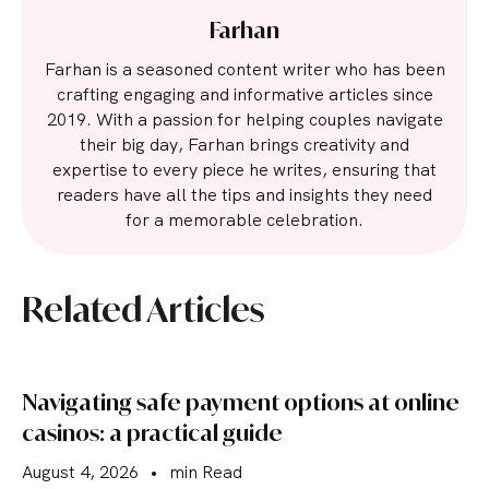
Farhan
Farhan is a seasoned content writer who has been
crafting engaging and informative articles since
2019. With a passion for helping couples navigate
their big day, Farhan brings creativity and
expertise to every piece he writes, ensuring that
readers have all the tips and insights they need
for a memorable celebration.
Related Articles
Navigating safe payment options at online
casinos: a practical guide
August 4, 2026
•
min Read