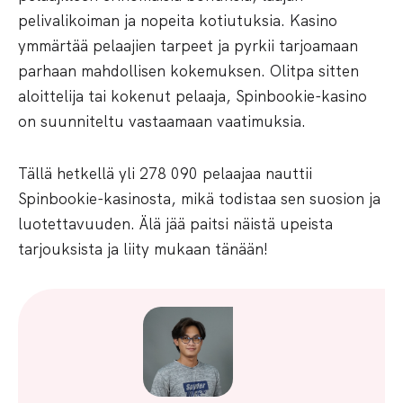
pelivalikoiman ja nopeita kotiutuksia. Kasino
ymmärtää pelaajien tarpeet ja pyrkii tarjoamaan
parhaan mahdollisen kokemuksen. Olitpa sitten
aloittelija tai kokenut pelaaja, Spinbookie-kasino
on suunniteltu vastaamaan vaatimuksia.
Tällä hetkellä yli 278 090 pelaajaa nauttii
Spinbookie-kasinosta, mikä todistaa sen suosion ja
luotettavuuden. Älä jää paitsi näistä upeista
tarjouksista ja liity mukaan tänään!