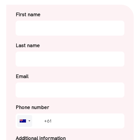
First name
Last name
Email
Phone number
A
u
s
Additional information