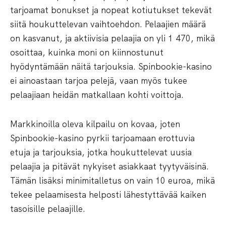
tarjoamat bonukset ja nopeat kotiutukset tekevät
siitä houkuttelevan vaihtoehdon. Pelaajien määrä
on kasvanut, ja aktiivisia pelaajia on yli 1 470, mikä
osoittaa, kuinka moni on kiinnostunut
hyödyntämään näitä tarjouksia. Spinbookie-kasino
ei ainoastaan tarjoa pelejä, vaan myös tukee
pelaajiaan heidän matkallaan kohti voittoja.
Markkinoilla oleva kilpailu on kovaa, joten
Spinbookie-kasino pyrkii tarjoamaan erottuvia
etuja ja tarjouksia, jotka houkuttelevat uusia
pelaajia ja pitävät nykyiset asiakkaat tyytyväisinä.
Tämän lisäksi minimitalletus on vain 10 euroa, mikä
tekee pelaamisesta helposti lähestyttävää kaiken
tasoisille pelaajille.