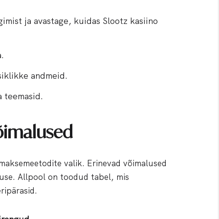
ist ja avastage, kuidas Slootz kasiino
.
siklikke andmeid.
a teemasid.
võimalused
maksemeetodite valik. Erinevad võimalused
duse. Allpool on toodud tabel, mis
ripärasid.