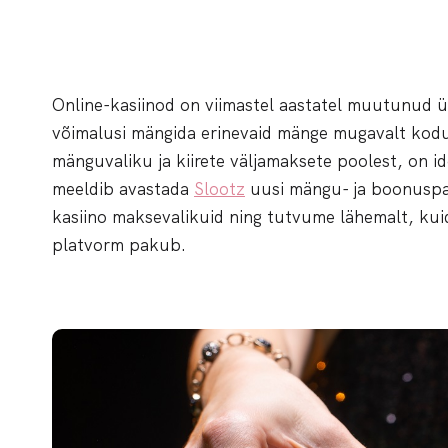
Online-kasiinod on viimastel aastatel muutunud 
võimalusi mängida erinevaid mänge mugavalt kodus
mänguvaliku ja kiirete väljamaksete poolest, on ide
meeldib avastada
Slootz
uusi mängu- ja boonuspak
kasiino maksevalikuid ning tutvume lähemalt, kuida
platvorm pakub.