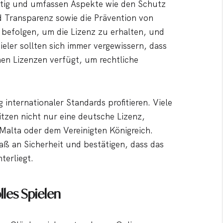
ältig und umfassen Aspekte wie den Schutz
d Transparenz sowie die Prävention von
 befolgen, um die Lizenz zu erhalten, und
ieler sollten sich immer vergewissern, dass
hen Lizenzen verfügt, um rechtliche
internationaler Standards profitieren. Viele
itzen nicht nur eine deutsche Lizenz,
Malta oder dem Vereinigten Königreich.
aß an Sicherheit und bestätigen, dass das
erliegt.
les Spielen