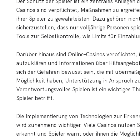
Der Schutz der Spieler ist ein zentrales Anliegen
Casinos sind verpflichtet, Maßnahmen zu ergreife
ihrer Spieler zu gewährleisten. Dazu gehören nicht
sicherzustellen, dass nur volljährige Personen spi
Tools zur Selbstkontrolle, wie Limits für Einzahl
Darüber hinaus sind Online-Casinos verpflichtet, 
aufzuklären und Informationen über Hilfsangebote
sich der Gefahren bewusst sein, die mit übermäß
Möglichkeit haben, Unterstützung in Anspruch zu
Verantwortungsvolles Spielen ist ein wichtiges Th
Spieler betrifft.
Die Implementierung von Technologien zur Erken
wird zunehmend wichtiger. Viele Casinos nutzen S
erkennt und Spieler warnt oder ihnen die Möglich