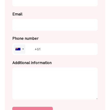
Email
Phone number
A
u
s
Additional information
t
r
a
l
i
a
+
6