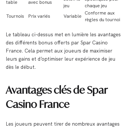
table
avec bonus
jeu
chaque jeu
Conforme aux
Tournois
Prix variés
Variable
règles du tournoi
Le tableau ci-dessus met en lumière les avantages
des différents bonus offerts par Spar Casino
France. Cela permet aux joueurs de maximiser
leurs gains et d’optimiser leur expérience de jeu
dès le début.
Avantages clés de Spar
Casino France
Les joueurs peuvent tirer de nombreux avantages