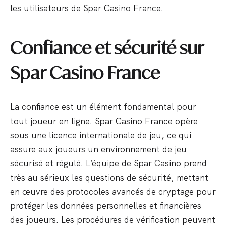
les utilisateurs de Spar Casino France.
Confiance et sécurité sur
Spar Casino France
La confiance est un élément fondamental pour
tout joueur en ligne. Spar Casino France opère
sous une licence internationale de jeu, ce qui
assure aux joueurs un environnement de jeu
sécurisé et régulé. L’équipe de Spar Casino prend
très au sérieux les questions de sécurité, mettant
en œuvre des protocoles avancés de cryptage pour
protéger les données personnelles et financières
des joueurs. Les procédures de vérification peuvent