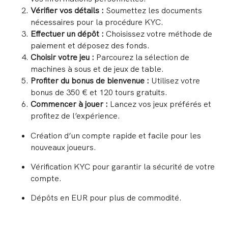
Vérifier vos détails :
Soumettez les documents
nécessaires pour la procédure KYC.
Effectuer un dépôt :
Choisissez votre méthode de
paiement et déposez des fonds.
Choisir votre jeu :
Parcourez la sélection de
machines à sous et de jeux de table.
Profiter du bonus de bienvenue :
Utilisez votre
bonus de 350 € et 120 tours gratuits.
Commencer à jouer :
Lancez vos jeux préférés et
profitez de l’expérience.
Création d’un compte rapide et facile pour les
nouveaux joueurs.
Vérification KYC pour garantir la sécurité de votre
compte.
Dépôts en EUR pour plus de commodité.