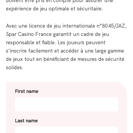
doivent être pris en compte pour assurer une
expérience de jeu optimale et sécuritaire.
Avec une licence de jeu internationale n°8045/JAZ,
Spar Casino France garantit un cadre de jeu
responsable et fiable. Les joueurs peuvent
s’inscrire facilement et accéder à une large gamme
de jeux tout en bénéficiant de mesures de sécurité
solides.
First name
Last name