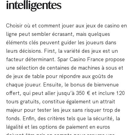
intelligentes
Choisir où et comment jouer aux jeux de casino en
ligne peut sembler écrasant, mais quelques
éléments clés peuvent guider les joueurs dans
leurs décisions. First, la variété des jeux est un
facteur déterminant. Spar Casino France propose
une sélection de centaines de machines à sous et
de jeux de table pour répondre aux goûts de
chaque joueur. Ensuite, le bonus de bienvenue
offert, qui peut aller jusqu’à 350 € et inclure 120
tours gratuits, constitue également un attrait
majeur pour tester les jeux sans risquer trop de
fonds. Enfin, des critères tels que la sécurité, la
légalité et les options de paiement en euros