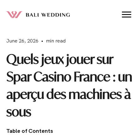
June 26, 2026 • min read
Quels jeux jouer sur
Spar Casino France : un
aperçu des machines à
sous
Table of Contents