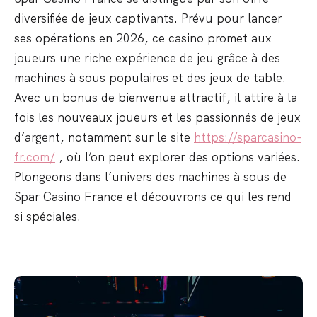
diversifiée de jeux captivants. Prévu pour lancer
ses opérations en 2026, ce casino promet aux
joueurs une riche expérience de jeu grâce à des
machines à sous populaires et des jeux de table.
Avec un bonus de bienvenue attractif, il attire à la
fois les nouveaux joueurs et les passionnés de jeux
d’argent, notamment sur le site
https://sparcasino-
fr.com/
, où l’on peut explorer des options variées.
Plongeons dans l’univers des machines à sous de
Spar Casino France et découvrons ce qui les rend
si spéciales.