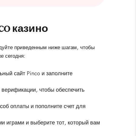
1
nco казино
ледуйте приведенным ниже шагам, чтобы
е сегодня:
ный сайт Pinco и заполните
 верификации, чтобы обеспечить
об оплаты и пополните счет для
и играми и выберите тот, который вам