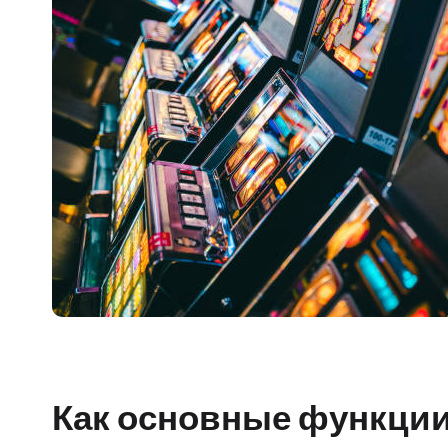
Как основные функци