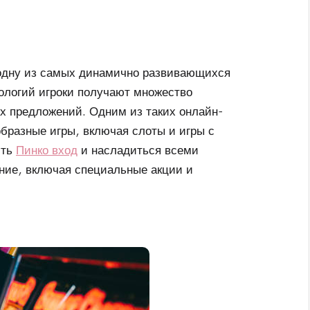
 одну из самых динамично развивающихся
ологий игроки получают множество
х предложений. Одним из таких онлайн-
образные игры, включая слоты и игры с
ить
Пинко вход
и насладиться всеми
ние, включая специальные акции и