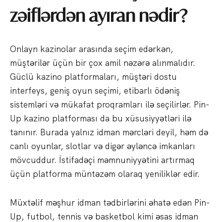
zəiflərdən ayıran nədir?
Onlayn kazinolar arasında seçim edərkən,
müştərilər üçün bir çox amil nəzərə alınmalıdır.
Güclü kazino platformaları, müştəri dostu
interfeys, geniş oyun seçimi, etibarlı ödəniş
sistemləri və mükafat proqramları ilə seçilirlər. Pin-
Up kazino platforması da bu xüsusiyyətləri ilə
tanınır. Burada yalnız idman mərcləri deyil, həm də
canlı oyunlar, slotlar və digər əyləncə imkanları
mövcuddur. İstifadəçi məmnuniyyətini artırmaq
üçün platforma müntəzəm olaraq yeniliklər edir.
Müxtəlif məşhur idman tədbirlərini əhatə edən Pin-
Up, futbol, tennis və basketbol kimi əsas idman