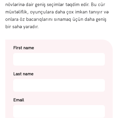
növlərinə dair geniş seçimlər təqdim edir. Bu cür
müxtəliflik, oyunçulara daha çox imkan tanıyır və
onlara öz bacarıqlarını sınamaq üçün daha geniş
bir sahə yaradır.
First name
Last name
Email