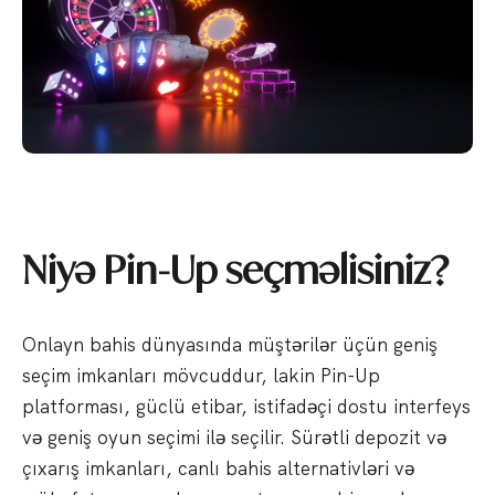
Niyə Pin-Up seçməlisiniz?
Onlayn bahis dünyasında müştərilər üçün geniş
seçim imkanları mövcuddur, lakin Pin-Up
platforması, güclü etibar, istifadəçi dostu interfeys
və geniş oyun seçimi ilə seçilir. Sürətli depozit və
çıxarış imkanları, canlı bahis alternativləri və