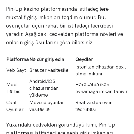
Pin-Up kazino platformasında istifadəçilərə
müxtəlif giriş imkanları təqdim olunur. Bu,
oyunçular üçün rahat bir istifadəçi təcrübəsi
yaradır. Aşağıdakı cədvəldən platforma növləri və
onların giriş üsullarını görə bilərsiniz:
Platforma
Nə cür giriş edin
Qeydlər
İstənilən cihazdan daxil
Veb Sayt
Brauzer vasitəsilə
olma imkanı
Android/iOS
Mobil
Hərəkətdə ikən
cihazlarından
Tətbiq
oynamağa imkan tanıyır
yükləmə
Canlı
Mövcud oyunlar
Real vaxtda oyun
Oyunlar
vasitəsilə
təcrübəsi
Yuxarıdakı cədvəldən göründüyü kimi, Pin-Up
platforması istifadəçilərə geniş giriş imkanları