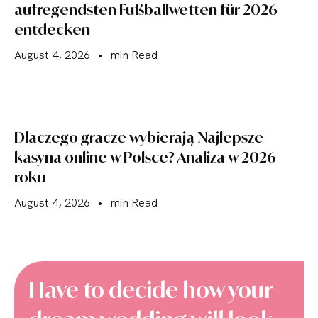
aufregendsten Fußballwetten für 2026
entdecken
August 4, 2026
•
min Read
Dlaczego gracze wybierają Najlepsze
kasyna online w Polsce? Analiza w 2026
roku
August 4, 2026
•
min Read
Have to decide how your