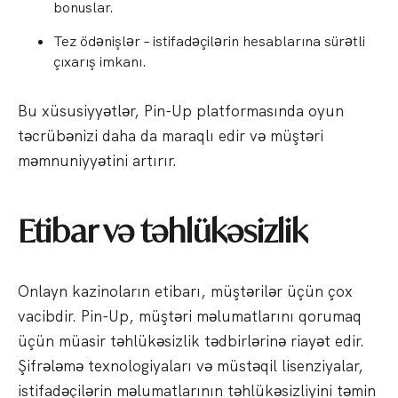
bonuslar.
Tez ödənişlər – istifadəçilərin hesablarına sürətli
çıxarış imkanı.
Bu xüsusiyyətlər, Pin-Up platformasında oyun
təcrübənizi daha da maraqlı edir və müştəri
məmnuniyyətini artırır.
Etibar və təhlükəsizlik
Onlayn kazinoların etibarı, müştərilər üçün çox
vacibdir. Pin-Up, müştəri məlumatlarını qorumaq
üçün müasir təhlükəsizlik tədbirlərinə riayət edir.
Şifrələmə texnologiyaları və müstəqil lisenziyalar,
istifadəçilərin məlumatlarının təhlükəsizliyini təmin