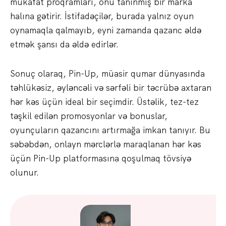
mükafat proqramları, onu tanınmış bir marka
halına gətirir. İstifadəçilər, burada yalnız oyun
oynamaqla qalmayıb, eyni zamanda qazanc əldə
etmək şansı da əldə edirlər.
Sonuç olaraq, Pin-Up, müasir qumar dünyasında
təhlükəsiz, əyləncəli və sərfəli bir təcrübə axtaran
hər kəs üçün ideal bir seçimdir. Üstəlik, tez-tez
təşkil edilən promosyonlar və bonuslar,
oyunçuların qazancını artırmağa imkan tanıyır. Bu
səbəbdən, onlayn mərclərlə maraqlanan hər kəs
üçün Pin-Up platformasına qoşulmaq tövsiyə
olunur.