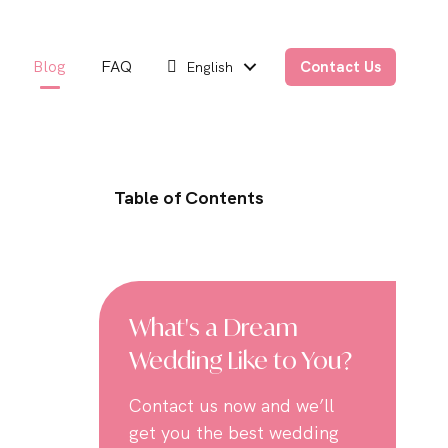
Blog
FAQ
Contact Us
English
Table of Contents
What's a Dream
Wedding Like to You?
Contact us now and we’ll
get you the best wedding