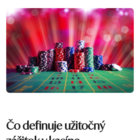
Čo definuje užitočný