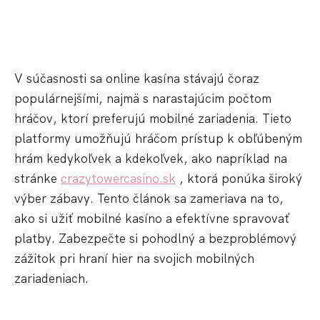
V súčasnosti sa online kasína stávajú čoraz
populárnejšími, najmä s narastajúcim počtom
hráčov, ktorí preferujú mobilné zariadenia. Tieto
platformy umožňujú hráčom prístup k obľúbeným
hrám kedykoľvek a kdekoľvek, ako napríklad na
stránke
crazytowercasino.sk
, ktorá ponúka široký
výber zábavy. Tento článok sa zameriava na to,
ako si užiť mobilné kasíno a efektívne spravovať
platby. Zabezpečte si pohodlný a bezproblémový
zážitok pri hraní hier na svojich mobilných
zariadeniach.