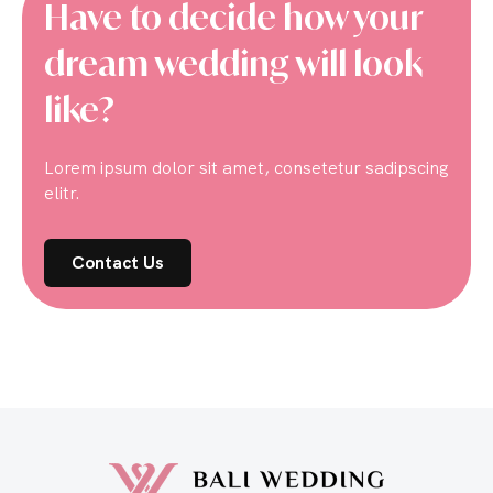
Have to decide how your
dream wedding will look
like?
Lorem ipsum dolor sit amet, consetetur sadipscing
elitr.
Contact Us