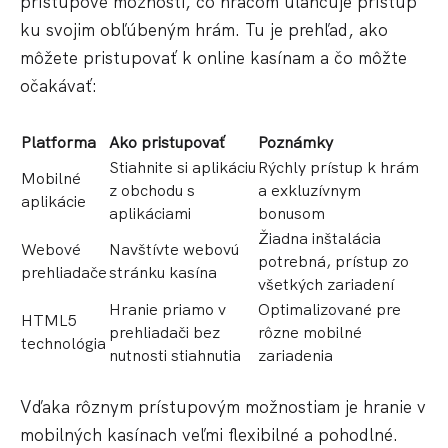
prístupové možnosti, čo hráčom uľahčuje prístup
ku svojim obľúbeným hrám. Tu je prehľad, ako
môžete pristupovať k online kasínam a čo môžte
očakávať:
Platforma
Ako pristupovať
Poznámky
Stiahnite si aplikáciu
Rýchly prístup k hrám
Mobilné
z obchodu s
a exkluzívnym
aplikácie
aplikáciami
bonusom
Žiadna inštalácia
Webové
Navštívte webovú
potrebná, prístup zo
prehliadače
stránku kasína
všetkých zariadení
Hranie priamo v
Optimalizované pre
HTML5
prehliadači bez
rôzne mobilné
technológia
nutnosti stiahnutia
zariadenia
Vďaka rôznym prístupovým možnostiam je hranie v
mobilných kasínach veľmi flexibilné a pohodlné.