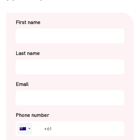
First name
Last name
Email
Phone number
A
u