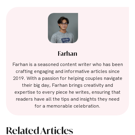
Farhan
Farhan is a seasoned content writer who has been
crafting engaging and informative articles since
2019. With a passion for helping couples navigate
their big day, Farhan brings creativity and
expertise to every piece he writes, ensuring that
readers have all the tips and insights they need
for a memorable celebration.
Related Articles