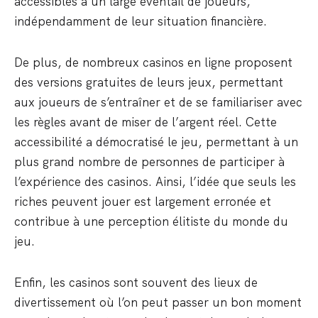
accessibles à un large éventail de joueurs,
indépendamment de leur situation financière.
De plus, de nombreux casinos en ligne proposent
des versions gratuites de leurs jeux, permettant
aux joueurs de s’entraîner et de se familiariser avec
les règles avant de miser de l’argent réel. Cette
accessibilité a démocratisé le jeu, permettant à un
plus grand nombre de personnes de participer à
l’expérience des casinos. Ainsi, l’idée que seuls les
riches peuvent jouer est largement erronée et
contribue à une perception élitiste du monde du
jeu.
Enfin, les casinos sont souvent des lieux de
divertissement où l’on peut passer un bon moment