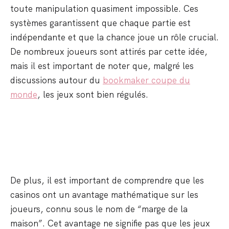
toute manipulation quasiment impossible. Ces
systèmes garantissent que chaque partie est
indépendante et que la chance joue un rôle crucial.
De nombreux joueurs sont attirés par cette idée,
mais il est important de noter que, malgré les
discussions autour du
bookmaker coupe du
monde
, les jeux sont bien régulés.
De plus, il est important de comprendre que les
casinos ont un avantage mathématique sur les
joueurs, connu sous le nom de “marge de la
maison”. Cet avantage ne signifie pas que les jeux