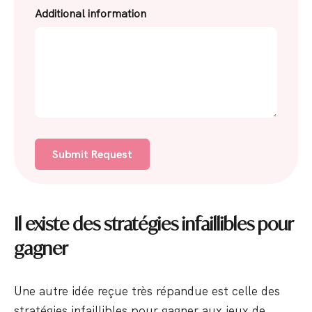
s
Additional information
t
r
a
l
i
a
+
6
1
Il existe des stratégies infaillibles pour
gagner
Une autre idée reçue très répandue est celle des
stratégies infaillibles pour gagner aux jeux de