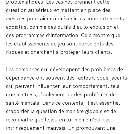
problématiques. Les casinos prennent cette
question au sérieux et mettent en place des
mesures pour aider à prévenir les comportements
addictifs, comme des outils d’auto-exclusion et
des programmes d’information. Cela montre que
les établissements de jeu sont conscients des
risques et cherchent à protéger leurs clients.
Les personnes qui développent des problèmes de
dépendance ont souvent des facteurs sous-jacents
qui peuvent influencer leur comportement, tels
que le stress, l’isolement ou des problèmes de
santé mentale. Dans ce contexte, il est essentiel
d’aborder la question de manière globale et de
reconnaître que le jeu en lui-même n’est pas
intrinsèquement mauvais. En promouvant une