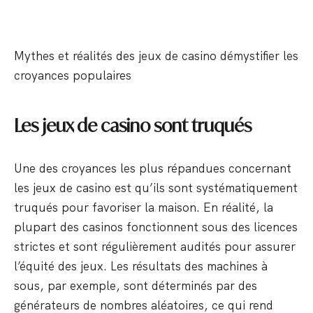
Mythes et réalités des jeux de casino démystifier les
croyances populaires
Les jeux de casino sont truqués
Une des croyances les plus répandues concernant
les jeux de casino est qu’ils sont systématiquement
truqués pour favoriser la maison. En réalité, la
plupart des casinos fonctionnent sous des licences
strictes et sont régulièrement audités pour assurer
l’équité des jeux. Les résultats des machines à
sous, par exemple, sont déterminés par des
générateurs de nombres aléatoires, ce qui rend