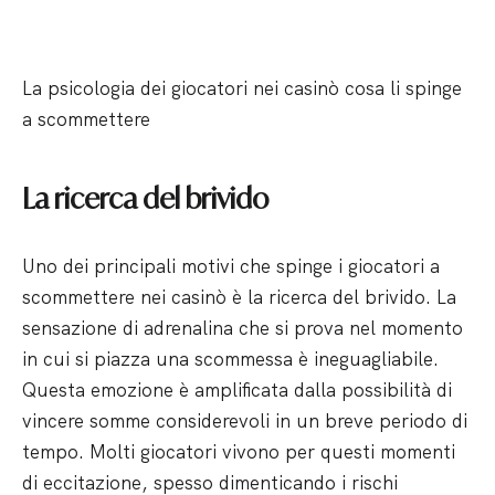
La psicologia dei giocatori nei casinò cosa li spinge
a scommettere
La ricerca del brivido
Uno dei principali motivi che spinge i giocatori a
scommettere nei casinò è la ricerca del brivido. La
sensazione di adrenalina che si prova nel momento
in cui si piazza una scommessa è ineguagliabile.
Questa emozione è amplificata dalla possibilità di
vincere somme considerevoli in un breve periodo di
tempo. Molti giocatori vivono per questi momenti
di eccitazione, spesso dimenticando i rischi