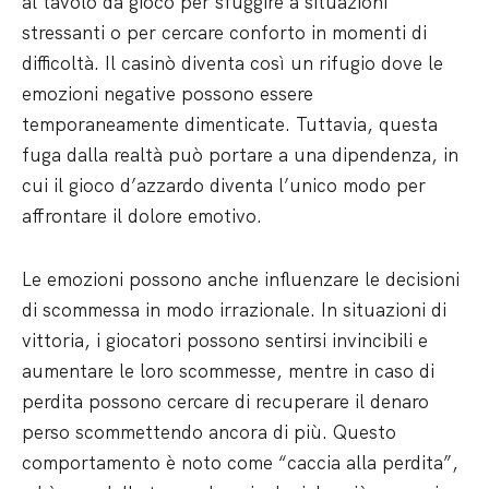
al tavolo da gioco per sfuggire a situazioni
stressanti o per cercare conforto in momenti di
difficoltà. Il casinò diventa così un rifugio dove le
emozioni negative possono essere
temporaneamente dimenticate. Tuttavia, questa
fuga dalla realtà può portare a una dipendenza, in
cui il gioco d’azzardo diventa l’unico modo per
affrontare il dolore emotivo.
Le emozioni possono anche influenzare le decisioni
di scommessa in modo irrazionale. In situazioni di
vittoria, i giocatori possono sentirsi invincibili e
aumentare le loro scommesse, mentre in caso di
perdita possono cercare di recuperare il denaro
perso scommettendo ancora di più. Questo
comportamento è noto come “caccia alla perdita”,