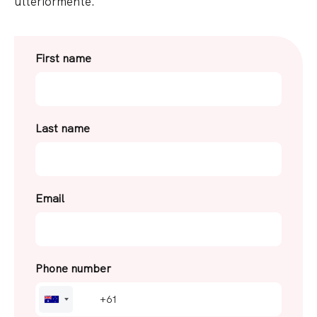
ulteriormente.
First name
Last name
Email
Phone number
A