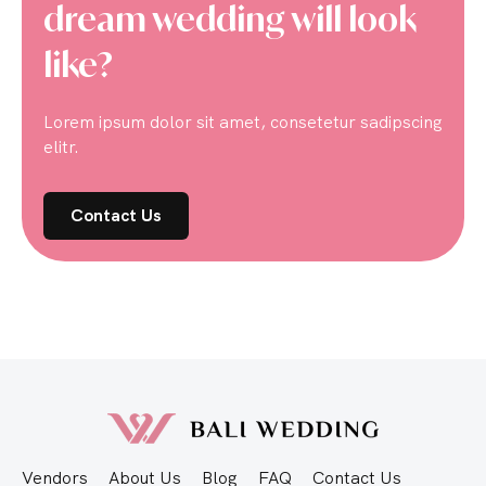
dream wedding will look
like?
Lorem ipsum dolor sit amet, consetetur sadipscing
elitr.
Contact Us
Vendors
About Us
Blog
FAQ
Contact Us