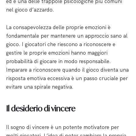
ed è una delle trappole psicologiche più comuni
nel gioco d’azzardo.
La consapevolezza delle proprie emozioni è
fondamentale per mantenere un approccio sano al
gioco. I giocatori che riescono a riconoscere e
gestire le proprie emozioni hanno maggiori
probabilità di giocare in modo responsabile.
Imparare a riconoscere quando il gioco diventa una
risposta emotiva eccessiva è un passo cruciale per
evitare una spirale negativa.
Il desiderio di vincere
Il sogno di vincere è un potente motivatore per
molti giocatori. L’idea di poter cambiare la propria