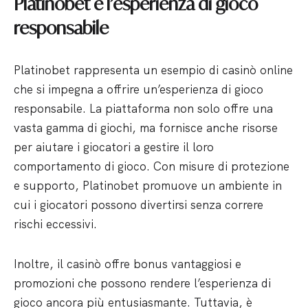
Platinobet e l’esperienza di gioco
responsabile
Platinobet rappresenta un esempio di casinò online
che si impegna a offrire un’esperienza di gioco
responsabile. La piattaforma non solo offre una
vasta gamma di giochi, ma fornisce anche risorse
per aiutare i giocatori a gestire il loro
comportamento di gioco. Con misure di protezione
e supporto, Platinobet promuove un ambiente in
cui i giocatori possono divertirsi senza correre
rischi eccessivi.
Inoltre, il casinò offre bonus vantaggiosi e
promozioni che possono rendere l’esperienza di
gioco ancora più entusiasmante. Tuttavia, è