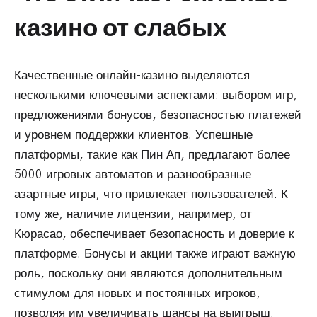
казино от слабых
Качественные онлайн-казино выделяются
несколькими ключевыми аспектами: выбором игр,
предложениями бонусов, безопасностью платежей
и уровнем поддержки клиентов. Успешные
платформы, такие как Пин Ап, предлагают более
5000 игровых автоматов и разнообразные
азартные игры, что привлекает пользователей. К
тому же, наличие лицензии, например, от
Кюрасао, обеспечивает безопасность и доверие к
платформе. Бонусы и акции также играют важную
роль, поскольку они являются дополнительным
стимулом для новых и постоянных игроков,
позволяя им увеличивать шансы на выигрыш.