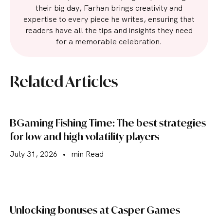
their big day, Farhan brings creativity and
expertise to every piece he writes, ensuring that
readers have all the tips and insights they need
for a memorable celebration.
Related Articles
BGaming Fishing Time: The best strategies
for low and high volatility players
July 31, 2026
•
min Read
Unlocking bonuses at Casper Games