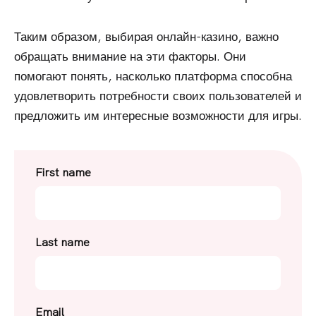
Таким образом, выбирая онлайн-казино, важно
обращать внимание на эти факторы. Они
помогают понять, насколько платформа способна
удовлетворить потребности своих пользователей и
предложить им интересные возможности для игры.
First name
Last name
Email