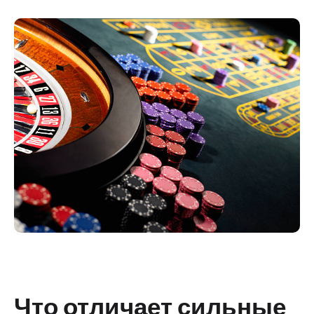
Что отличает сильные