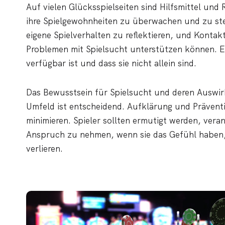
Auf vielen Glücksspielseiten sind Hilfsmittel und 
ihre Spielgewohnheiten zu überwachen und zu st
eigene Spielverhalten zu reflektieren, und Kontak
Problemen mit Spielsucht unterstützen können. Es 
verfügbar ist und dass sie nicht allein sind.
Das Bewusstsein für Spielsucht und deren Auswi
Umfeld ist entscheidend. Aufklärung und Präventi
minimieren. Spieler sollten ermutigt werden, ver
Anspruch zu nehmen, wenn sie das Gefühl haben, d
verlieren.