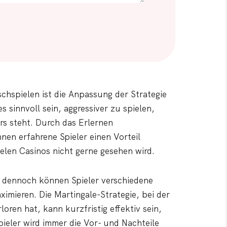
a
+
6
1
schspielen ist die Anpassung der Strategie
es sinnvoll sein, aggressiver zu spielen,
rs steht. Durch das Erlernen
nen erfahrene Spieler einen Vorteil
elen Casinos nicht gerne gesehen wird.
, dennoch können Spieler verschiedene
imieren. Die Martingale-Strategie, bei der
ren hat, kann kurzfristig effektiv sein,
pieler wird immer die Vor- und Nachteile