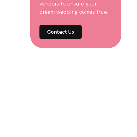
vendors to ensure your
dream wedding comes true.
Contact Us