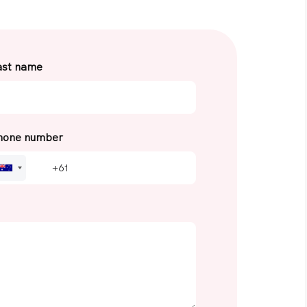
ast name
hone number
A
u
s
t
r
a
l
i