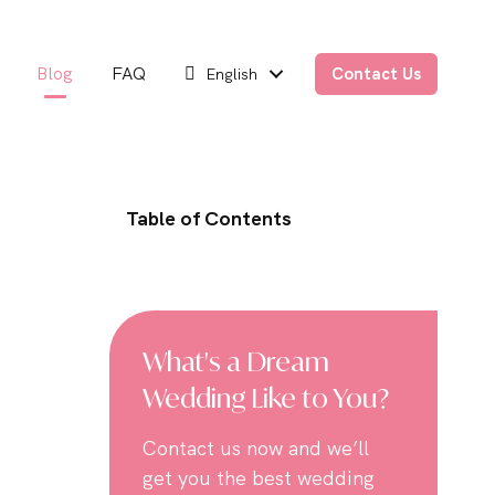
Blog
FAQ
Contact Us
English
Table of Contents
What's a Dream
Wedding Like to You?
Contact us now and we’ll
get you the best wedding