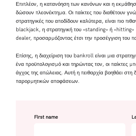
Επιπλέον, η κατανόηση των κανόνων και η εκμάθη
δώσουν πλεονέκτημα. Οι παίκτες που διαθέτουν γνώσε
στρατηγικές που αποδίδουν καλύτερα, είναι πιο πιθα
blackjack, η στρατηγική του «standing» ή «hitting
dealer, προσαρμόζοντας έτσι την προσέγγιση του πα
Επίσης, η διαχείριση του bankroll είναι μια στρατ
ένα προϋπολογισμό και τηρώντας τον, οι παίκτες μπ
άγχος της απώλειας. Αυτή η πειθαρχία βοηθάει στη 
παρορμητικών αποφάσεων.
First name
L