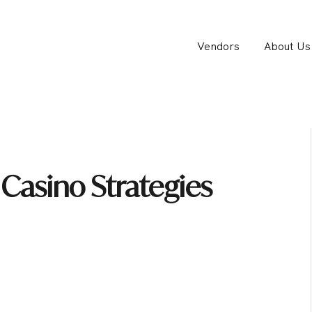
Vendors
About Us
Casino Strategies