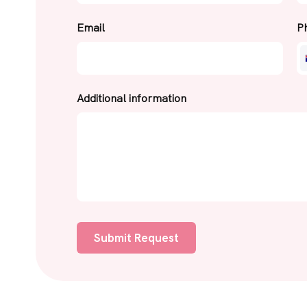
Email
P
Additional information