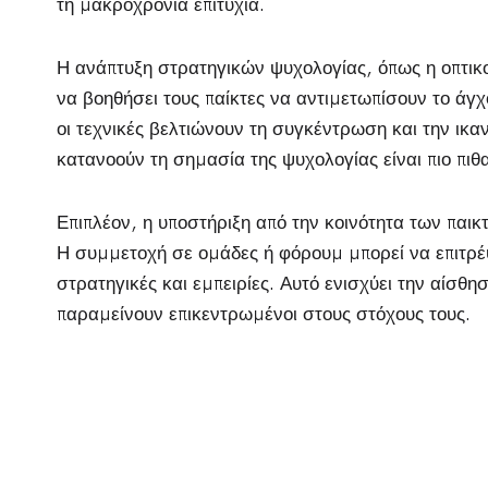
τη μακροχρόνια επιτυχία.
Η ανάπτυξη στρατηγικών ψυχολογίας, όπως η οπτικοπ
να βοηθήσει τους παίκτες να αντιμετωπίσουν το άγχ
οι τεχνικές βελτιώνουν τη συγκέντρωση και την ικ
κατανοούν τη σημασία της ψυχολογίας είναι πιο πιθ
Επιπλέον, η υποστήριξη από την κοινότητα των παι
Η συμμετοχή σε ομάδες ή φόρουμ μπορεί να επιτρέψ
στρατηγικές και εμπειρίες. Αυτό ενισχύει την αίσθη
παραμείνουν επικεντρωμένοι στους στόχους τους.