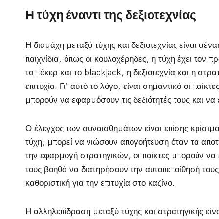
Η τύχη έναντι της δεξιοτεχνίας
Η διαμάχη μεταξύ τύχης και δεξιοτεχνίας είναι αέν
παιχνίδια, όπως οι κουλοχέρηδες, η τύχη έχει τον 
το πόκερ και το blackjack, η δεξιοτεχνία και η στρα
επιτυχία. Γι’ αυτό το λόγο, είναι σημαντικό οι παίκτ
μπορούν να εφαρμόσουν τις δεξιότητές τους και να 
Ο έλεγχος των συναισθημάτων είναι επίσης κρίσιμος
τύχη, μπορεί να νιώσουν απογοήτευση όταν τα αποτε
την εφαρμογή στρατηγικών, οι παίκτες μπορούν να 
τους βοηθά να διατηρήσουν την αυτοπεποίθησή τους
καθοριστική για την επιτυχία στο καζίνο.
Η αλληλεπίδραση μεταξύ τύχης και στρατηγικής είνα