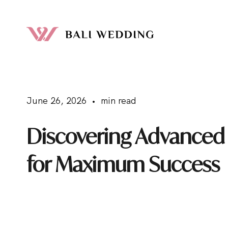
June 26, 2026 • min read
Discovering Advanced 
for Maximum Success