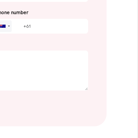
hone number
A
u
s
t
r
a
l
i
a
+
6
1