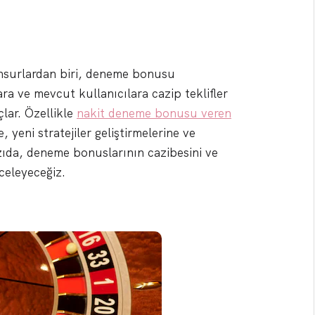
nsurlardan biri, deneme bonusu
a ve mevcut kullanıcılara cazip teklifler
lar. Özellikle
nakit deneme bonusu veren
 yeni stratejiler geliştirmelerine ve
azıda, deneme bonuslarının cazibesini ve
celeyeceğiz.