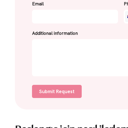
Email
P
Additional information