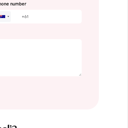
hone number
A
u
s
t
r
a
l
i
a
+
6
1