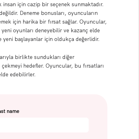
 insan için cazip bir seçenek sunmaktadır.
değildir. Deneme bonusları, oyuncuların
ek için harika bir fırsat sağlar. Oyuncular,
 yeni oyunları deneyebilir ve kazanç elde
 yeni başlayanlar için oldukça değerlidir.
rıyla birlikte sundukları diğer
çekmeyi hedefler. Oyuncular, bu fırsatları
de edebilirler.
ast name