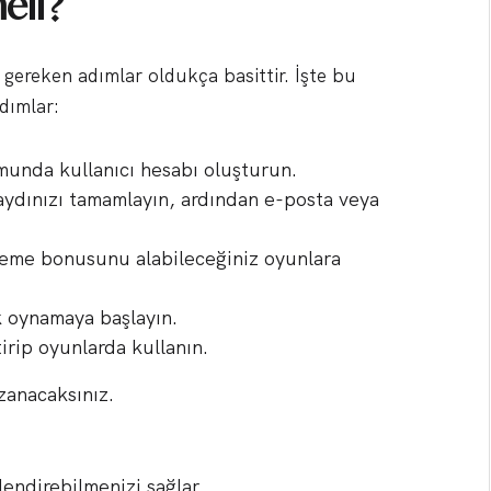
meli?
gereken adımlar oldukça basittir. İşte bu
dımlar:
munda kullanıcı hesabı oluşturun.
 kaydınızı tamamlayın, ardından e-posta veya
neme bonusunu alabileceğiniz oyunlara
k oynamaya başlayın.
rip oyunlarda kullanın.
zanacaksınız.
lendirebilmenizi sağlar.