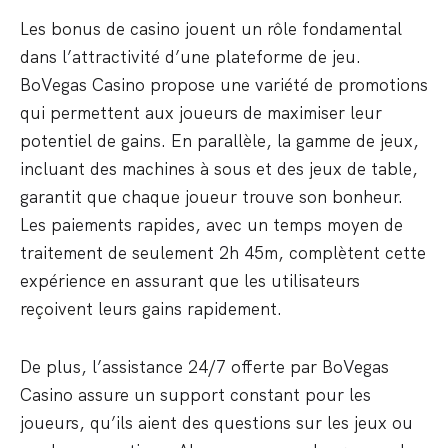
Les bonus de casino jouent un rôle fondamental
dans l’attractivité d’une plateforme de jeu.
BoVegas Casino propose une variété de promotions
qui permettent aux joueurs de maximiser leur
potentiel de gains. En parallèle, la gamme de jeux,
incluant des machines à sous et des jeux de table,
garantit que chaque joueur trouve son bonheur.
Les paiements rapides, avec un temps moyen de
traitement de seulement 2h 45m, complètent cette
expérience en assurant que les utilisateurs
reçoivent leurs gains rapidement.
De plus, l’assistance 24/7 offerte par BoVegas
Casino assure un support constant pour les
joueurs, qu’ils aient des questions sur les jeux ou