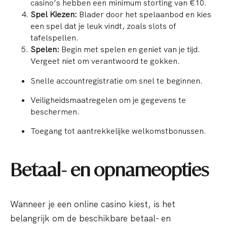
casino’s hebben een minimum storting van €10.
Spel Kiezen:
Blader door het spelaanbod en kies
een spel dat je leuk vindt, zoals slots of
tafelspellen.
Spelen:
Begin met spelen en geniet van je tijd.
Vergeet niet om verantwoord te gokken.
Snelle accountregistratie om snel te beginnen.
Veiligheidsmaatregelen om je gegevens te
beschermen.
Toegang tot aantrekkelijke welkomstbonussen.
Betaal- en opnameopties
Wanneer je een online casino kiest, is het
belangrijk om de beschikbare betaal- en