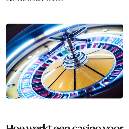
Hoe werkt een casino voor