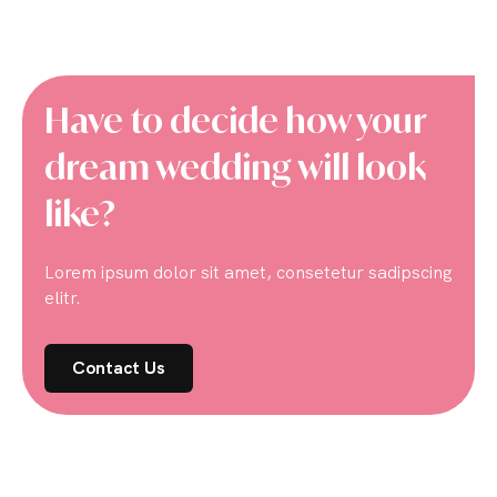
Have to decide how your
dream wedding will look
like?
Lorem ipsum dolor sit amet, consetetur sadipscing
elitr.
Contact Us