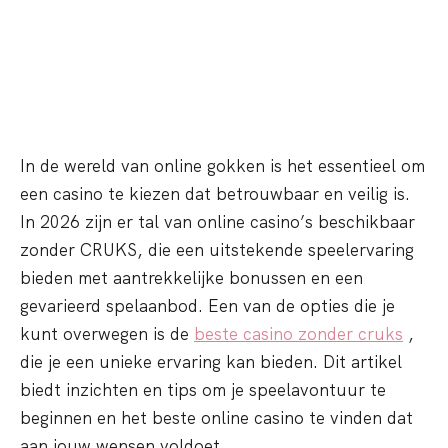
In de wereld van online gokken is het essentieel om
een casino te kiezen dat betrouwbaar en veilig is.
In 2026 zijn er tal van online casino’s beschikbaar
zonder CRUKS, die een uitstekende speelervaring
bieden met aantrekkelijke bonussen en een
gevarieerd spelaanbod. Een van de opties die je
kunt overwegen is de
beste casino zonder cruks
,
die je een unieke ervaring kan bieden. Dit artikel
biedt inzichten en tips om je speelavontuur te
beginnen en het beste online casino te vinden dat
aan jouw wensen voldoet.