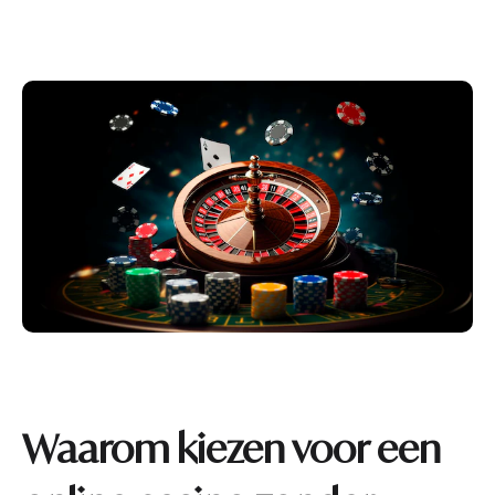
Waarom kiezen voor een