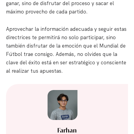
ganar, sino de disfrutar del proceso y sacar el
máximo provecho de cada partido.
Aprovechar la información adecuada y seguir estas
directrices te permitirá no solo participar, sino
también disfrutar de la emoción que el Mundial de
Fútbol trae consigo. Además, no olvides que la
clave del éxito está en ser estratégico y consciente
al realizar tus apuestas.
Farhan