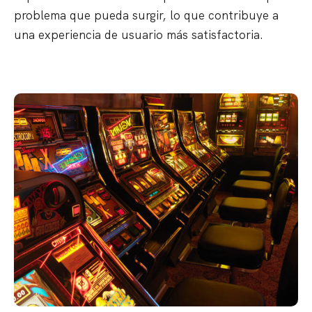
problema que pueda surgir, lo que contribuye a
una experiencia de usuario más satisfactoria.