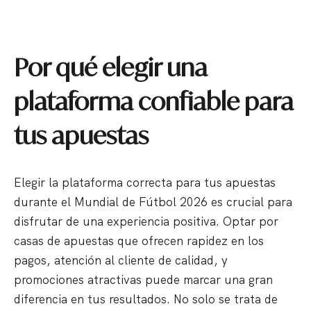
Por qué elegir una
plataforma confiable para
tus apuestas
Elegir la plataforma correcta para tus apuestas
durante el Mundial de Fútbol 2026 es crucial para
disfrutar de una experiencia positiva. Optar por
casas de apuestas que ofrecen rapidez en los
pagos, atención al cliente de calidad, y
promociones atractivas puede marcar una gran
diferencia en tus resultados. No solo se trata de